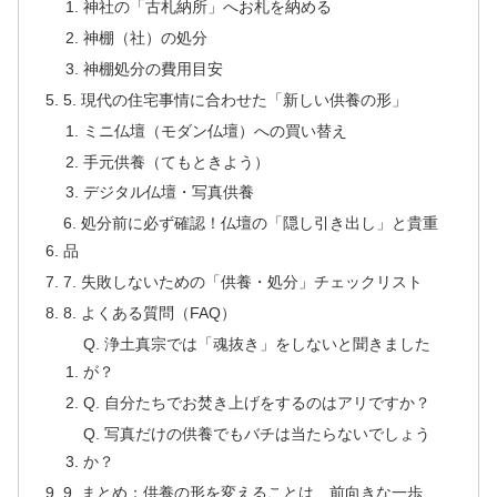
神社の「古札納所」へお札を納める
神棚（社）の処分
神棚処分の費用目安
5. 現代の住宅事情に合わせた「新しい供養の形」
ミニ仏壇（モダン仏壇）への買い替え
手元供養（てもときよう）
デジタル仏壇・写真供養
6. 処分前に必ず確認！仏壇の「隠し引き出し」と貴重
品
7. 失敗しないための「供養・処分」チェックリスト
8. よくある質問（FAQ）
Q. 浄土真宗では「魂抜き」をしないと聞きました
が？
Q. 自分たちでお焚き上げをするのはアリですか？
Q. 写真だけの供養でもバチは当たらないでしょう
か？
9. まとめ：供養の形を変えることは、前向きな一歩