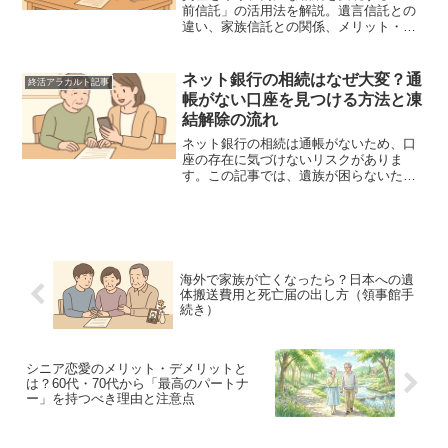
前信託」の活用法を解説。遺言信託との
違い、家族信託との関係、メリット・デ
メリット、具体的な手続きの流れを詳し
くまとめました。将来の不安を安心に変
えるための、シニア世代に向けた実践的
ネット銀行の相続はなぜ大変？通
終活アラカルト記事
な終活ガイドです。
帳がない口座を見つける方法と凍
結解除の流れ
ネット銀行の相続は通帳がないため、口
座の存在に気づけないリスクがありま
す。この記事では、遺族が困らないため
の「隠れた口座」の見つけ方、凍結から
払い戻しまでの具体的な流れ、必要書類
を徹底解説。相続の不安を解消し、スム
ーズに手続きを進めるための実務的なガ
イドです。
海外で家族が亡くなったら？日本への遺
体搬送費用と死亡届の出し方（領事館手
続き）
シニア恋愛のメリット・デメリットと
は？60代・70代から「最高のパートナ
ー」を持つべき理由と注意点