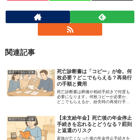
関連記事
死亡診断書は「コピー」が命。何
終活アラカルト記事
枚必要？どこでもらえる？再発行
の手順と費用
死亡診断書は葬儀や相続手続きで何度も
必要になります。何枚コピーが必要か、
どこでもらえるか、紛失時の再発行手順
や費用まで徹底解説。遺族が迷わないよ
う、実務の流れをプロの視点でわかりや
すくまとめました。急ぎの方も必見の内
【未支給年金】死亡後の年金停止
終活アラカルト記事
容です。
手続きを忘れるとどうなる？罰則
と返還のリスク
家族が亡くなった後の年金停止手続きを