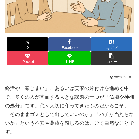
X
Facebook
はてブ
Pocket
LINE
コピー
2026.03.19
終活や「家じまい」、あるいは実家の片付けを進める中
で、多くの人が直面する大きな課題の一つが「仏壇や神棚
の処分」です。代々大切に守ってきたものだからこそ、
「そのままゴミとして出していいのか」「バチが当たらな
いか」という不安や葛藤を感じるのは、ごく自然なことで
す。