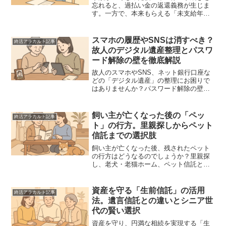
忘れると、過払い金の返還義務が生じま
す。一方で、本来もらえる「未支給年
金」の権利もあります。手続きの期限、
必要書類、忘れた際のリスクや罰則、相
続との関係まで、遺族が知っておくべき
スマホの履歴やSNSは消すべき？
終活アラカルト記事
実務を詳しく解説します。
故人のデジタル遺産整理とパスワ
ード解除の壁を徹底解説
故人のスマホやSNS、ネット銀行口座な
どの「デジタル遺産」の整理にお困りで
はありませんか？パスワード解除の壁か
ら、SNSアカウントの削除・維持の判断
基準、相続に関わる資産の見落とし防止
策まで、遺族が直面する課題と具体的な
飼い主が亡くなった後の「ペッ
終活アラカルト記事
対処法をプロが優しく解説します。
ト」の行方。里親探しからペット
信託までの選択肢
飼い主が亡くなった後、残されたペット
の行方はどうなるのでしょうか？里親探
し、老犬・老猫ホーム、ペット信託とい
った具体的な選択肢から、相続手続きの
注意点まで、終活・相続の専門家が分か
りやすく解説します。愛する家族のため
資産を守る「生前信託」の活用
終活アラカルト記事
に今できる準備を確認しましょう。
法。遺言信託との違いとシニア世
代の賢い選択
資産を守り、円満な相続を実現する「生