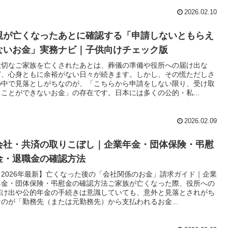
2026.02.10
親が亡くなったあとに確認する「申請しないともらえ
ないお金」実務ナビ｜子供向けチェック版
大切なご家族を亡くされたあとは、葬儀の準備や役所への届け出な
ど、心身ともに余裕がない日々が続きます。しかし、その慌ただしさ
の中で見落としがちなのが、「こちらから申請をしない限り、受け取
ることができないお金」の存在です。日本には多くの公的・私...
2026.02.09
会社・共済の取りこぼし｜企業年金・団体保険・弔慰
金・退職金の確認方法
【2026年最新】亡くなった後の「会社関係のお金」請求ガイド｜企業
年金・団体保険・弔慰金の確認方法ご家族が亡くなった際、役所への
届け出や公的年金の手続きは意識していても、意外と見落とされがち
なのが「勤務先（または元勤務先）から支払われるお金...