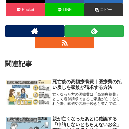
Pocket
LINE
コピー
関連記事
死亡後の高額療養費｜医療費の払
死亡後の手続き・給付金
い戻しを家族が請求する方法
亡くなった方の医療費は「高額療養費」
として還付請求できるご家族が亡くなら
れた際、葬儀や各種手続きと並んで確認
しておきたいのが、生前に支払った「医
療費の払い戻し」です。医療費の負担を
軽減する「高額療養費制度」は、被保険
親が亡くなったあとに確認する
死亡後の手続き・給付金
者本人が亡くなった後であ...
「申請しないともらえないお金」