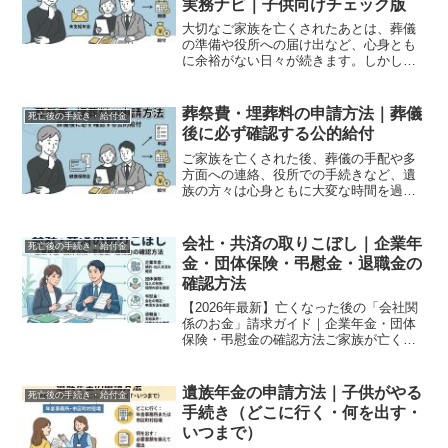
実務ナビ｜子供向けチェック版
大切なご家族を亡くされたあとは、葬儀
の準備や役所への届け出など、心身とも
に余裕がない日々が続きます。しかし、
その慌ただしさの中で見落としがちなの
が、「こちらから申請をしない限り、受
け取ることができないお金」の存在で
葬祭費・埋葬料の申請方法｜葬儀
死亡後の手続き・給付金
す。日本には多くの公的・私...
後に必ず確認する公的給付
ご家族を亡くされた後、葬儀の手配や多
方面への連絡、役所での手続きなど、遺
族の方々は心身ともに大変な時間を過ご
されることと思います。そうした中で、
葬儀費用の負担を少しでも軽減してくれ
る心強い味方が、公的医療保険から支給
会社・共済の取りこぼし｜企業年
死亡後の手続き・給付金
される「葬祭費」や「埋葬...
金・団体保険・弔慰金・退職金の
確認方法
【2026年最新】亡くなった後の「会社関
係のお金」請求ガイド｜企業年金・団体
保険・弔慰金の確認方法ご家族が亡くな
った際、役所への届け出や公的年金の手
続きは意識していても、意外と見落とさ
れがちなのが「勤務先（または元勤務
遺族年金の申請方法｜子供がやる
死亡後の手続き・給付金
先）から支払われるお金...
手続き（どこに行く・何を出す・
いつまで）