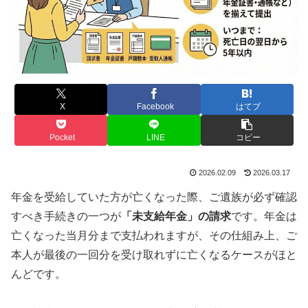
X
Facebook
はてブ
Pocket
LINE
コピー
2026.02.09
2026.03.17
年金を受給していた方が亡くなった際、ご遺族が必ず確認
すべき手続きの一つが
「未支給年金」の請求
です。年金は
亡くなった当月分まで支払われますが、その仕組み上、ご
本人が最後の一回分を受け取れずに亡くなるケースがほと
んどです。