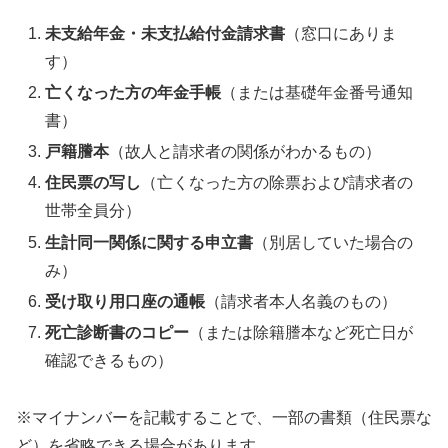
未支給年金・未支払給付金請求書
（窓口にありま
す）
亡くなった方の年金手帳
（または基礎年金番号通知
書）
戸籍謄本
（故人と請求者の関係がわかるもの）
住民票の写し
（亡くなった方の除票および請求者の
世帯全員分）
生計同一関係に関する申立書
（別居していた場合の
み）
受け取り用口座の通帳
（請求者本人名義のもの）
死亡診断書のコピー
（または除籍謄本など死亡日が
確認できるもの）
※マイナンバーを記載することで、一部の書類（住民票な
ど）を省略できる場合があります。