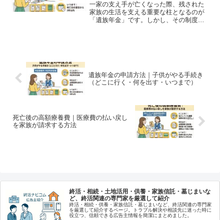
一家の支え手が亡くなった際、残された
家族の生活を支える重要な柱となるのが
「遺族年金」です。しかし、その制度は
複雑で、亡くなった方の職業や家族構成
によって「もらえる金額」や「種類」が
大きく異なります。特に、「高齢の母に
代わって、子供が手続きを...
遺族年金の申請方法｜子供がやる手続き
（どこに行く・何を出す・いつまで）
死亡後の高額療養費｜医療費の払い戻し
を家族が請求する方法
終活・相続・土地活用・供養・家族信託・墓じまいな
ど、終活関連の専門家を厳選して紹介
終活・相続・供養・家族信託・墓じまいなど、終活関連の専門家
を厳選して紹介するページ。トラブル解決や相談先に迷った時に
役立つ、信頼できる広告主情報を簡潔にまとめました。