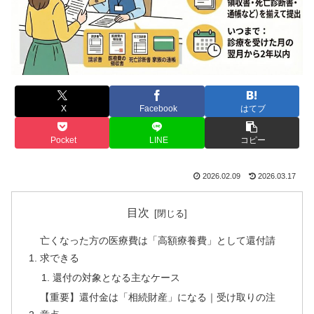
X
Facebook
はてブ
Pocket
LINE
コピー
2026.02.09
2026.03.17
目次
亡くなった方の医療費は「高額療養費」として還付請
求できる
還付の対象となる主なケース
【重要】還付金は「相続財産」になる｜受け取りの注