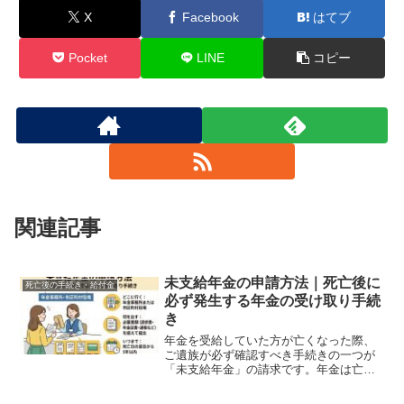
X
Facebook
はてブ
Pocket
LINE
コピー
関連記事
未支給年金の申請方法｜死亡後に
死亡後の手続き・給付金
必ず発生する年金の受け取り手続
き
年金を受給していた方が亡くなった際、
ご遺族が必ず確認すべき手続きの一つが
「未支給年金」の請求です。年金は亡く
なった当月分まで支払われますが、その
仕組み上、ご本人が最後の一回分を受け