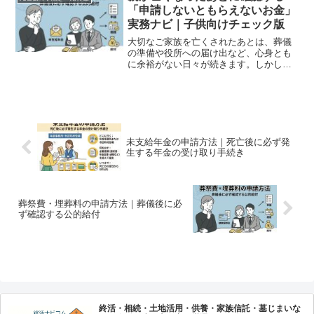
される「葬祭費」や「埋葬...
「申請しないともらえないお金」
実務ナビ｜子供向けチェック版
大切なご家族を亡くされたあとは、葬儀
の準備や役所への届け出など、心身とも
に余裕がない日々が続きます。しかし、
その慌ただしさの中で見落としがちなの
が、「こちらから申請をしない限り、受
け取ることができないお金」の存在で
す。日本には多くの公的・私...
未支給年金の申請方法｜死亡後に必ず発
生する年金の受け取り手続き
葬祭費・埋葬料の申請方法｜葬儀後に必
ず確認する公的給付
終活・相続・土地活用・供養・家族信託・墓じまいな