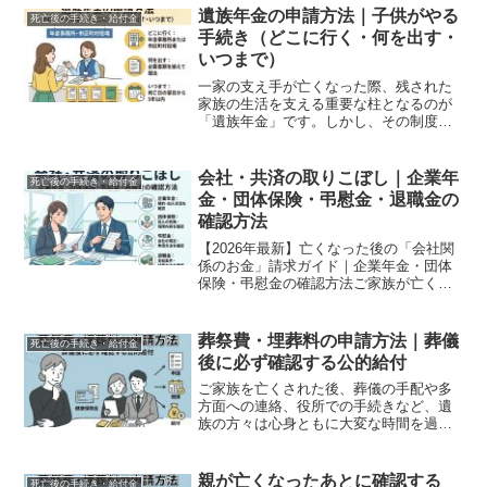
取れずに亡くなるケースがほとんどで
遺族年金の申請方法｜子供がやる
死亡後の手続き・給付金
す。この記事では、2026...
手続き（どこに行く・何を出す・
いつまで）
一家の支え手が亡くなった際、残された
家族の生活を支える重要な柱となるのが
「遺族年金」です。しかし、その制度は
複雑で、亡くなった方の職業や家族構成
によって「もらえる金額」や「種類」が
大きく異なります。特に、「高齢の母に
会社・共済の取りこぼし｜企業年
死亡後の手続き・給付金
代わって、子供が手続きを...
金・団体保険・弔慰金・退職金の
確認方法
【2026年最新】亡くなった後の「会社関
係のお金」請求ガイド｜企業年金・団体
保険・弔慰金の確認方法ご家族が亡くな
った際、役所への届け出や公的年金の手
続きは意識していても、意外と見落とさ
れがちなのが「勤務先（または元勤務
葬祭費・埋葬料の申請方法｜葬儀
死亡後の手続き・給付金
先）から支払われるお金...
後に必ず確認する公的給付
ご家族を亡くされた後、葬儀の手配や多
方面への連絡、役所での手続きなど、遺
族の方々は心身ともに大変な時間を過ご
されることと思います。そうした中で、
葬儀費用の負担を少しでも軽減してくれ
る心強い味方が、公的医療保険から支給
親が亡くなったあとに確認する
死亡後の手続き・給付金