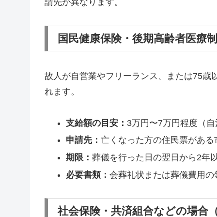
請先が異なります。
国民健康保険・後期高齢者医療
故人が自営業やフリーランス、または75歳
れます。
支給額の目安：
3万円〜7万円程度（
申請先：
亡くなった方の住民票がある
期限：
葬儀を行った日の翌日から2年
必要書類：
会葬礼状または葬儀費用の
社会保険・共済組合などの場合