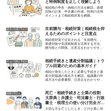
と特例制度を正しく理解しよう
相続税の申告・納税の方法を解説。基礎
控除の計算、申告書の作成、特例の活用
ポイントまで相続税対策を網羅。
生前贈与・相続対策｜相続税を抑
終活の法律と手続き
えるためのポイントと注意点
相続税対策で注目される「生前贈与」。
基礎控除や非課税制度を活用する方法、
贈与税との関係、注意点をわかりやすく
解説します。
相続手続きと遺産分割協議｜トラ
終活の法律と手続き
ブル回避のための基本ガイド
相続が発生したときに必要な手続きと遺
産分割協議の進め方を解説。協議書の作
成方法や必要書類、注意点をわかりやす
く紹介。
死亡・相続手続きと士業の役割
死後の手続き
大辞典｜弁護士・司法書士・行政
書士・税理士の使い分け完全ガイ
ド
大切な方を亡くしたとき、どの士業に何