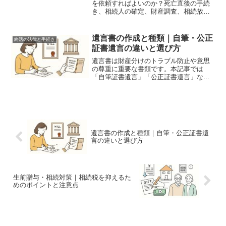
を依頼すればよいのか？死亡直後の手続
き、相続人の確定、財産調査、相続放
棄、相続税申告まで、弁護士・司法書
士・行政書士・税理士の役割を完全ガイ
ド。正しい専門家選びで、相続の不安と
遺言書の作成と種類｜自筆・公正
終活の法律と手続き
負担を減らしましょう。
証書遺言の違いと選び方
遺言書は財産分けのトラブル防止や意思
の尊重に重要な書類です。本記事では
「自筆証書遺言」「公正証書遺言」など
の種類別にメリット・デメリットを詳し
く解説。終活や相続準備に役立つ実践知
識をお届けします。
遺言書の作成と種類｜自筆・公正証書遺
言の違いと選び方
生前贈与・相続対策｜相続税を抑えるた
めのポイントと注意点