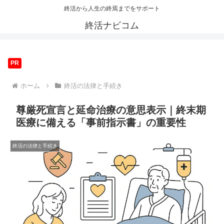
終活から人生の終焉までをサポート
終活ナビコム
PR
ホーム
終活の法律と手続き
尊厳死宣言と延命治療の意思表示｜終末期
医療に備える「事前指示書」の重要性
終活の法律と手続き