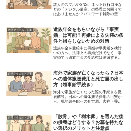
故人のスマホやSNS、ネット銀行口座な
どの「デジタル遺産」の整理にお困りで
はありませんか？パスワード解除の壁か
ら、SNSアカウントの削除・維持の判断
基準、相続に関わる資産の見落とし防止
策まで、遺族が直面する課題と具体的な
遺族年金をもらいながら「事実
終活アラカルト記事
対処法をプロが優しく解説します。
婚」は可能？再婚による失権の条
件と損をしないための対策
遺族年金を受給中に再婚や事実婚を検討
中の方へ。法律上の再婚だけでなく、事
実婚でも遺族年金の受給権は消滅するの
か？生計維持の定義や届け出のルール、
受給権を失う条件など、シニア世代が知
っておくべき実務的な知識をわかりやす
海外で家族が亡くなったら？日本
終活アラカルト記事
く解説します。
への遺体搬送費用と死亡届の出し
方（領事館手続き）
海外で家族が亡くなった際の手続きを徹
底解説。日本への遺体搬送費用の目安か
ら、現地領事館への死亡届、火葬・葬儀
の進め方まで、遺族が直面する課題を網
羅。複雑な国際搬送の流れをステップ別
にまとめ、精神的・経済的負担を軽減す
「散骨」や「樹木葬」を選んだ後
終活アラカルト記事
るための知識をお届けします。
の供養はどうする？お墓を持たな
い選択のメリットと注意点