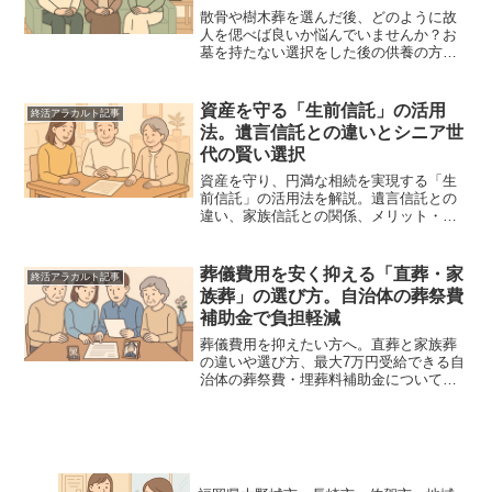
散骨や樹木葬を選んだ後、どのように故
人を偲べば良いか悩んでいませんか？お
墓を持たない選択をした後の供養の方法
やメリット、家族との合意形成、実務的
な流れを詳しく解説。手元供養や心のケ
アなど、新しい供養の形を提案します。
資産を守る「生前信託」の活用
終活アラカルト記事
法。遺言信託との違いとシニア世
代の賢い選択
資産を守り、円満な相続を実現する「生
前信託」の活用法を解説。遺言信託との
違い、家族信託との関係、メリット・デ
メリット、具体的な手続きの流れを詳し
くまとめました。将来の不安を安心に変
えるための、シニア世代に向けた実践的
葬儀費用を安く抑える「直葬・家
終活アラカルト記事
な終活ガイドです。
族葬」の選び方。自治体の葬祭費
補助金で負担軽減
葬儀費用を抑えたい方へ。直葬と家族葬
の違いや選び方、最大7万円受給できる自
治体の葬祭費・埋葬料補助金について詳
しく解説。費用を抑えるためのチェック
リストや、後悔しないための注意点な
ど、終活の専門家が実務的な視点で分か
りやすく紹介します。