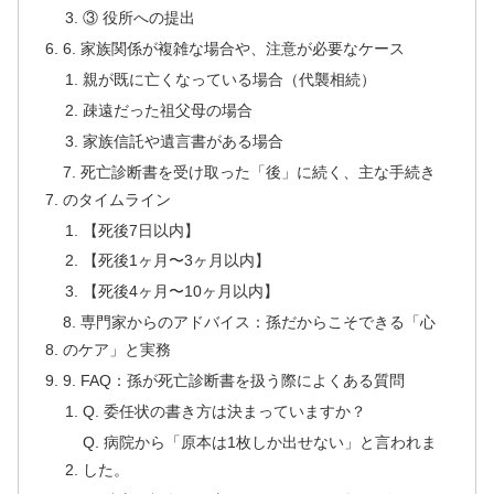
③ 役所への提出
6. 家族関係が複雑な場合や、注意が必要なケース
親が既に亡くなっている場合（代襲相続）
疎遠だった祖父母の場合
家族信託や遺言書がある場合
7. 死亡診断書を受け取った「後」に続く、主な手続き
のタイムライン
【死後7日以内】
【死後1ヶ月〜3ヶ月以内】
【死後4ヶ月〜10ヶ月以内】
8. 専門家からのアドバイス：孫だからこそできる「心
のケア」と実務
9. FAQ：孫が死亡診断書を扱う際によくある質問
Q. 委任状の書き方は決まっていますか？
Q. 病院から「原本は1枚しか出せない」と言われま
した。