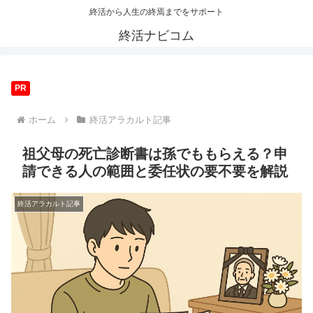
終活から人生の終焉までをサポート
終活ナビコム
PR
ホーム
終活アラカルト記事
祖父母の死亡診断書は孫でももらえる？申
請できる人の範囲と委任状の要不要を解説
終活アラカルト記事