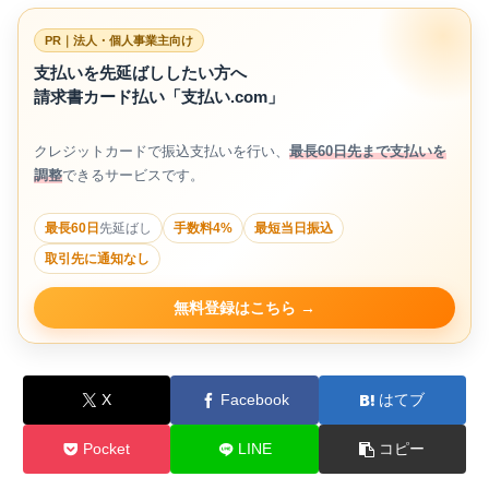
PR｜法人・個人事業主向け
支払いを先延ばししたい方へ
請求書カード払い「支払い.com」
クレジットカードで振込支払いを行い、
最長60日先まで支払いを
調整
できるサービスです。
最長60日
先延ばし
手数料4%
最短当日振込
取引先に通知なし
無料登録はこちら
X
Facebook
はてブ
Pocket
LINE
コピー