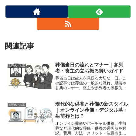
関連記事
葬儀当日の流れとマナー｜参列
お葬式・お墓
者・喪主の立ち振る舞いガイド
葬儀当日は故人を見送る大切な一日。こ
の記事では葬儀の一般的な流れ、服装や
香典のマナー、喪主や参列者の挨拶例、
子ども連れでの注意点まで詳しく解説し
ます。
現代的な供養と葬儀の新スタイル
お葬式・お墓
｜オンライン葬儀・デジタル墓・
生前葬とは？
オンライン葬儀やバーチャル供養、生前
葬など現代的な葬儀・供養の選択肢を解
説。費用・方法・メリット・注意点まで