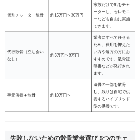
家族だけで船をチャ
ーターし、セレモニ
個別チャーター散骨
約15万円〜30万円
ーなども自由に実施
できます。
業者にすべて任せる
ため、費用を抑えた
代行散骨（立ち会い
い方や遠方の方にお
約3万円〜8万円
なし）
すすめです。散骨証
明書などが発行され
ます。
遺骨の一部を散骨
し、残りは自宅で供
手元供養＋散骨
約10万円〜
養するハイブリッド
型の供養です。
失敗しないための散骨業者選び 5つのチェ