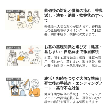
網羅。
葬儀後の対応と供養の流れ｜香典
お葬式・お墓
返し・法要・納骨・挨拶状のすべ
て
葬儀後も大切な対応が続きます。香典返
しの金額相場やタイミング、四十九日法
要、納骨手続き、挨拶状の文例まで、供
養のマナーと手順を詳しく解説。
お墓の基礎知識と選び方｜建墓・
お葬式・お墓
墓じまい・自然葬まで徹底解説
お墓に関する基礎知識を網羅。建墓の費
用・流れから、墓じまい、海洋散骨、樹
木葬・納骨堂・永代供養の違い、墓参り
マナーまで詳しく解説します。
終活と相続をつなぐ大切な準備｜
お葬式・お墓
死亡後の手続き・エンディングノ
ート・墓守不在対策
健康保険や年金の手続き、エンディング
ノートへの葬儀記載方法、墓守がいない
場合の信託や遺言による管理方法まで詳
しく解説。