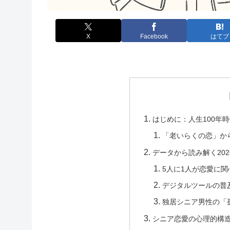
X
Facebook
はてブ
はじめに：人生100年
「老いらくの恋」か
データから読み解く20
5人に1人が恋愛に
デジタルツールの普
独居シニア男性の「
シニア恋愛の心理的構