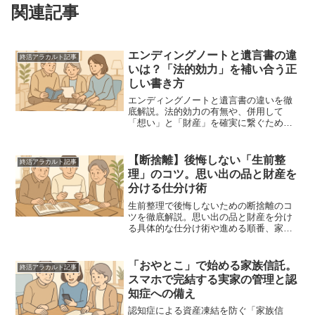
関連記事
エンディングノートと遺言書の違
終活アラカルト記事
いは？「法的効力」を補い合う正
しい書き方
エンディングノートと遺言書の違いを徹
底解説。法的効力の有無や、併用して
「想い」と「財産」を確実に繋ぐための
具体的な書き方、手順を紹介します。終
活初心者や、親の終活を支えるご家族が
知っておくべきポイントを網羅した実用
【断捨離】後悔しない「生前整
終活アラカルト記事
ガイドです。
理」のコツ。思い出の品と財産を
分ける仕分け術
生前整理で後悔しないための断捨離のコ
ツを徹底解説。思い出の品と財産を分け
る具体的な仕分け術や進める順番、家族
との共有方法まで、終活初心者にも分か
りやすく紹介します。E-E-A-Tを意識し
た、信頼感のある実務的なガイドです。
「おやとこ」で始める家族信託。
終活アラカルト記事
スマホで完結する実家の管理と認
知症への備え
認知症による資産凍結を防ぐ「家族信