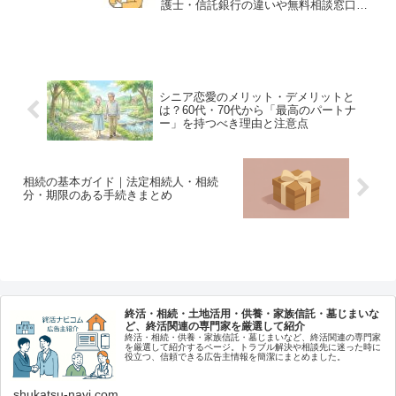
護士・信託銀行の違いや無料相談窓口の
活用方法、トラブルを避ける相談術まで
紹介します。
シニア恋愛のメリット・デメリットと
は？60代・70代から「最高のパートナ
ー」を持つべき理由と注意点
相続の基本ガイド｜法定相続人・相続
分・期限のある手続きまとめ
終活・相続・土地活用・供養・家族信託・墓じまいな
ど、終活関連の専門家を厳選して紹介
終活・相続・供養・家族信託・墓じまいなど、終活関連の専門家
を厳選して紹介するページ。トラブル解決や相談先に迷った時に
役立つ、信頼できる広告主情報を簡潔にまとめました。
shukatsu-navi.com