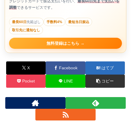
クレジットカードで振込支払いを行い、
最長60日先まで支払いを
調整
できるサービスです。
最長60日
先延ばし
手数料4%
最短当日振込
取引先に通知なし
無料登録はこちら
X
Facebook
はてブ
Pocket
LINE
コピー