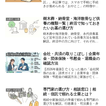
託」。本記事では、スマホで手軽に手続
きが進められる「おやとこ」の特徴やメ
リット、実家管理の具体例を専門家視点
で詳しく解説します。親の将来や相続に
不安を感じている方必見の、信頼できる
樹木葬・納骨堂・海洋散骨など供
お葬式・お墓
完全ガイドです。
養の種類一覧｜終活で知っておき
たいお墓の選び方
樹木葬や海洋散骨、納骨堂、永代供養墓
など近年注目されている供養方法を徹底
解説。終活中の方に向けて、それぞれの
特徴・費用・メリット・注意点を分かり
やすく紹介します。
会社・共済の取りこぼし｜企業年
死亡後の手続き・給付金
金・団体保険・弔慰金・退職金の
確認方法
【2026年最新】亡くなった後の「会社関
係のお金」請求ガイド｜企業年金・団体
保険・弔慰金の確認方法ご家族が亡くな
った際、役所への届け出や公的年金の手
続きは意識していても、意外と見落とさ
れがちなのが「勤務先（または元勤務
専門家の選び方・相談窓口｜相
相続と家族信託
先）から支払われるお金...
続・信託で頼れる士業とは？
相続や家族信託の準備で頼れる専門家の
選び方を解説。行政書士・司法書士・弁