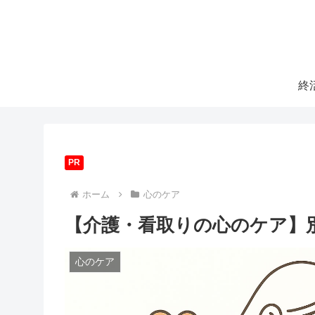
終
PR
ホーム
心のケア
【介護・看取りの心のケア】
心のケア