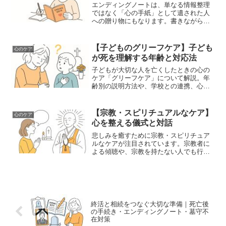
エンディングノートは、単なる情報整理
ではなく「心の手紙」として遺された人
への贈り物にもなります。書きながら自
分と向き合い、癒される方法や、避けた
い表現、音声・動画メッセージという新
しい形も紹介。
【子どものグリーフケア】子ども
心のケア
が死を理解する年齢と対応法
子どもが大切な人を亡くしたときの心の
ケア「グリーフケア」について解説。年
齢別の説明方法や、学校との連携、心を
癒す絵本・ぬいぐるみなどのサポートツ
ールも紹介します。
【宗教・スピリチュアルなケア】
心のケア
心を整える儀式と対話
悲しみを癒すために宗教・スピリチュア
ルなケアが注目されています。宗教者に
よる傾聴や、宗教を持たない人でも行え
る感謝の儀式、死後の世界観との向き合
い方まで詳しく解説します。
終活と相続をつなぐ大切な準備｜死亡後
の手続き・エンディングノート・墓守不
在対策