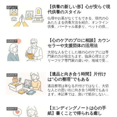
【供養の新しい形】心が安らぐ現
心のケア
代供養のスタイル
仏壇やお墓がなくてもできる、現代の心
あたたまる供養方法を紹介。オンライン
供養、バーチャル墓参り、ペットの供養
やメモリアルグッズまで、心を込めた弔
いの新しい選択肢を解説します。
【心のケアのプロに相談】カウン
心のケア
セラーや支援団体の活用法
大切な人を亡くした後の心のケアには専
門家の力が役立ちます。臨床心理士とグ
リーフケア専門家の違いや、地域で受け
られる支援、「話すことで癒える」相談
先を紹介します。
【遺品と向き合う時間】片付け
心のケア
は“心の整理”でもある
遺品整理は単なる片付けではなく、大切
な人との思い出に向き合う時間でもあり
ます。本記事では、急いで処分しない理
由、保管・譲渡の工夫、遺品整理士に依
頼すべきケースを丁寧に紹介します。
【エンディングノートは心の手
心のケア
紙】書くことで得られる癒し