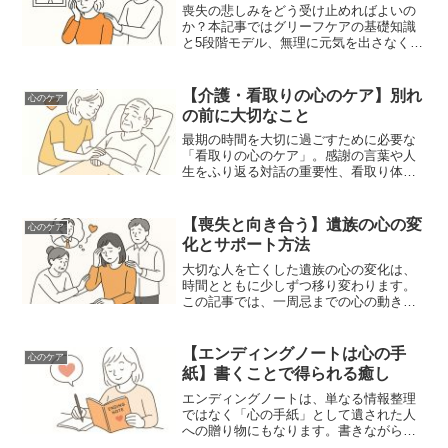
喪失の悲しみをどう受け止めればよいの
か？本記事ではグリーフケアの基礎知識
と5段階モデル、無理に元気を出さなくて
いい理由、周囲ができるサポート方法に
ついて解説します。
【介護・看取りの心のケア】別れ
心のケア
の前に大切なこと
最期の時間を大切に過ごすために必要な
「看取りの心のケア」。感謝の言葉や人
生をふり返る対話の重要性、看取り体験
者の声などを紹介します。
【喪失と向き合う】遺族の心の変
心のケア
化とサポート方法
大切な人を亡くした遺族の心の変化は、
時間とともに少しずつ移り変わります。
この記事では、一周忌までの心の動き、
周囲が避けるべき言葉とできる支援行
動、無料相談窓口について紹介します。
【エンディングノートは心の手
心のケア
紙】書くことで得られる癒し
エンディングノートは、単なる情報整理
ではなく「心の手紙」として遺された人
への贈り物にもなります。書きながら自
分と向き合い、癒される方法や、避けた