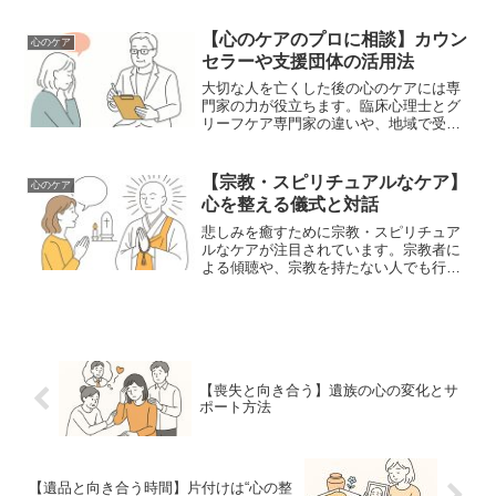
い表現、音声・動画メッセージという新
しい形も紹介。
【心のケアのプロに相談】カウン
心のケア
セラーや支援団体の活用法
大切な人を亡くした後の心のケアには専
門家の力が役立ちます。臨床心理士とグ
リーフケア専門家の違いや、地域で受け
られる支援、「話すことで癒える」相談
先を紹介します。
【宗教・スピリチュアルなケア】
心のケア
心を整える儀式と対話
悲しみを癒すために宗教・スピリチュア
ルなケアが注目されています。宗教者に
よる傾聴や、宗教を持たない人でも行え
る感謝の儀式、死後の世界観との向き合
い方まで詳しく解説します。
【喪失と向き合う】遺族の心の変化とサ
ポート方法
【遺品と向き合う時間】片付けは“心の整