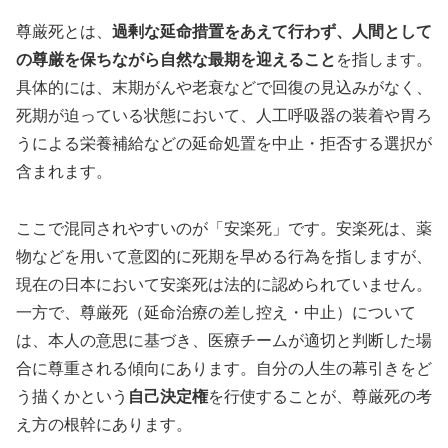
尊厳死とは、
過剰な延命措置をあえて行わず、人間として
の尊厳を保ちながら自然な最期を迎えること
を指します。
具体的には、末期がんや老衰などで回復の見込みがなく、
死期が迫っている状態において、人工呼吸器の装着や胃ろ
うによる栄養補給などの延命処置を中止・拒否する選択が
含まれます。
ここで混同されやすいのが「安楽死」です。安楽死は、薬
物などを用いて意図的に死期を早める行為を指しますが、
現在の日本において安楽死は法的に認められていません。
一方で、尊厳死（延命治療の差し控え・中止）について
は、本人の意思に基づき、医療チームが適切と判断した場
合に尊重される傾向にあります。自分の人生の幕引きをど
う描くかという
自己決定権
を行使することが、尊厳死の考
え方の根幹にあります。