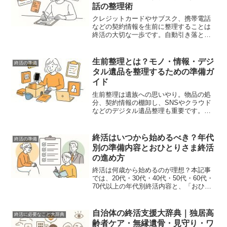
話の整理術
クレジットカードやサブスク、携帯電話
などの契約情報を生前に整理することは
終活の大切な一歩です。自動引き落とし
を防ぐ具体的な対策を解説します。
生前整理とは？モノ・情報・デジ
終活の準備
タル遺品を整理するための準備ガ
イド
生前整理は遺族への思いやり。物品の処
分、契約情報の棚卸し、SNSやクラウド
などのデジタル遺品整理も重要です。失
敗しない進め方と注意点を解説。
終活はいつから始めるべき？年代
終活の準備
別の準備内容とおひとりさま終活
の進め方
終活は何歳から始めるのが理想？本記事
では、20代・30代・40代・50代・60代・
70代以上の年代別終活内容と、「おひと
りさま終活」の対象や進め方を具体的に
解説します。
自治体の終活支援大辞典｜独居高
終活に必要なこと大辞典
齢者ケア・無縁遺骨・見守り・ワ