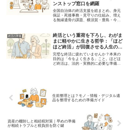
ンストップ窓口を網羅
全国自治体の終活支援を総まとめ。身元
保証・死後事務・見守りの仕組み、増え
る無縁遺骨の課題、横須賀・豊島・今治
の先進モデル、今後のワンストップ化や
デジタル登録の方向性まで解説。
終活という重荷を下ろし、わがま
終活の準備
まに軽やかに生きる哲学：「ほど
ほど終活」が回復させる人生の即
興性
完璧な終活に疲れていませんか？本来の
目的は「今をよく生きる」こと。ほどほ
ど終活は、法的・実務的に必要な準備だ
けを整え、残りの時間を軽やかに楽しむ
新しい生き方を提案します。
生前整理とは？モノ・情報・デジタル遺
品を整理するための準備ガイド
資産の棚卸しと相続税対策｜早めの準備
が相続トラブルと税負担を防ぐ鍵