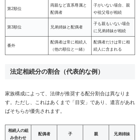
両親など直系尊属と
子がいない場合、親
第2順位
配偶者
や祖父母が相続
子も親もいない場合
第3順位
兄弟姉妹と配偶者
に兄弟姉妹が相続
配偶者は常に相続人
配偶者だけは常に相
番外
（他の順位と一緒）
続人に含まれる
法定相続分の割合（代表的な例）
家族構成によって、法律が推奨する配分割合は異なりま
す。ただし、これはあくまで「目安」であり、遺言があれ
ばそちらが優先されます。
相続人の組
配偶者
子
親
兄弟姉妹
み合わせ