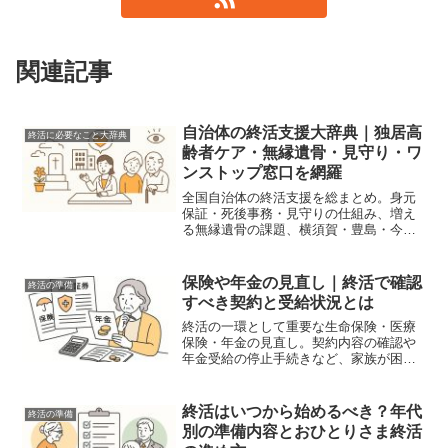
関連記事
自治体の終活支援大辞典｜独居高
終活に必要なこと大辞典
齢者ケア・無縁遺骨・見守り・ワ
ンストップ窓口を網羅
全国自治体の終活支援を総まとめ。身元
保証・死後事務・見守りの仕組み、増え
る無縁遺骨の課題、横須賀・豊島・今治
の先進モデル、今後のワンストップ化や
デジタル登録の方向性まで解説。
保険や年金の見直し｜終活で確認
終活の準備
すべき契約と受給状況とは
終活の一環として重要な生命保険・医療
保険・年金の見直し。契約内容の確認や
年金受給の停止手続きなど、家族が困ら
ないための準備方法を解説します。
終活はいつから始めるべき？年代
終活の準備
別の準備内容とおひとりさま終活