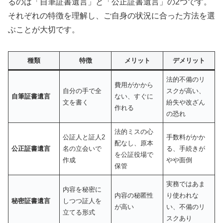
るのは「自筆証書遺言」と「公正証書遺言」の2つです。
それぞれの特徴を理解し、ご自身の状況に合った方法を選
ぶことが大切です。
種類
特徴
メリット
デメリット
法的不備のリ
費用がかから
自分の手で全
スクが高い、
自筆証書遺言
ない、すぐに
文を書く
紛失や改ざん
作れる
の恐れ
法的ミスの心
公証人と証人2
手数料がかか
配なし、原本
公正証書遺言
名の立会いで
る、手続きが
を公証役場で
作成
やや面倒
保管
実務ではあま
内容を秘密に
内容の秘匿性
り使われな
秘密証書遺言
しつつ証人を
が高い
い、不備のリ
立てる形式
スクあり