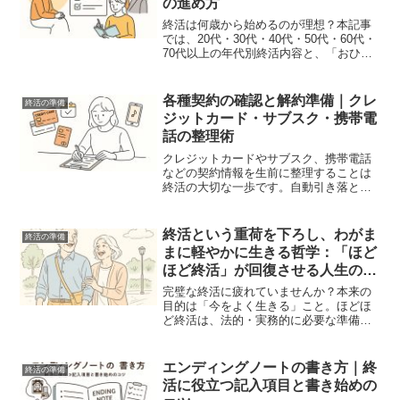
の進め方
終活は何歳から始めるのが理想？本記事
では、20代・30代・40代・50代・60代・
70代以上の年代別終活内容と、「おひと
りさま終活」の対象や進め方を具体的に
解説します。
各種契約の確認と解約準備｜クレ
終活の準備
ジットカード・サブスク・携帯電
話の整理術
クレジットカードやサブスク、携帯電話
などの契約情報を生前に整理することは
終活の大切な一歩です。自動引き落とし
を防ぐ具体的な対策を解説します。
終活という重荷を下ろし、わがま
終活の準備
まに軽やかに生きる哲学：「ほど
ほど終活」が回復させる人生の即
興性
完璧な終活に疲れていませんか？本来の
目的は「今をよく生きる」こと。ほどほ
ど終活は、法的・実務的に必要な準備だ
けを整え、残りの時間を軽やかに楽しむ
新しい生き方を提案します。
エンディングノートの書き方｜終
終活の準備
活に役立つ記入項目と書き始めの