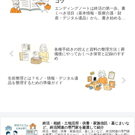
コツ
エンディングノートは終活の第一歩。書
くべき項目（基本情報・医療介護・財
産・デジタル遺品）から、書き始めるコ
ツ、テンプレートの使い方まで詳しく解
説。大切な人のために、今できる準備を
始めましょう。
各種手続きの控えと資料の整理方法｜葬
儀後にやっておくべき保管と記録のすす
め
生前整理とは？モノ・情報・デジタル遺
品を整理するための準備ガイド
終活・相続・土地活用・供養・家族信託・墓じまいな
ど、終活関連の専門家を厳選して紹介
終活・相続・供養・家族信託・墓じまいなど、終活関連の専門家
を厳選して紹介するページ。トラブル解決や相談先に迷った時に