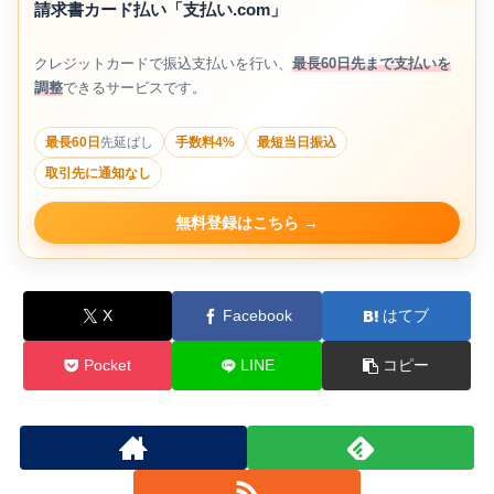
請求書カード払い「支払い.com」
クレジットカードで振込支払いを行い、
最長60日先まで支払いを
調整
できるサービスです。
最長60日
先延ばし
手数料4%
最短当日振込
取引先に通知なし
無料登録はこちら
X
Facebook
はてブ
Pocket
LINE
コピー