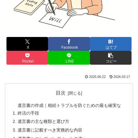
X
Facebook
はてブ
Pocket
LINE
コピー
2025.06.22
2026.03.17
目次
遺言書の作成｜相続トラブルを防ぐための最も確実な
終活の手段
遺言書の主な種類と選び方
遺言書に記載すべき実務的な内容