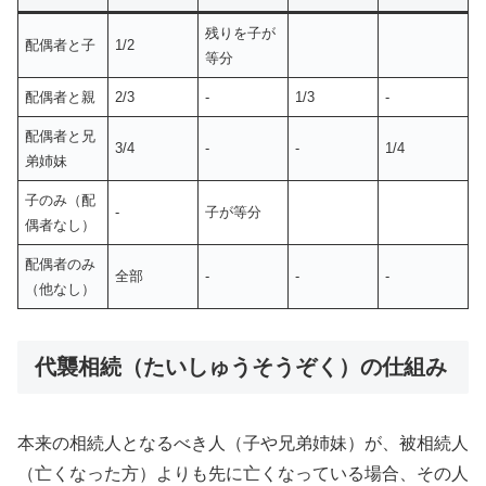
残りを子が
配偶者と子
1/2
等分
配偶者と親
2/3
‐
1/3
‐
配偶者と兄
3/4
‐
‐
1/4
弟姉妹
子のみ（配
‐
子が等分
偶者なし）
配偶者のみ
全部
‐
‐
‐
（他なし）
代襲相続（たいしゅうそうぞく）の仕組み
本来の相続人となるべき人（子や兄弟姉妹）が、被相続人
（亡くなった方）よりも先に亡くなっている場合、その人