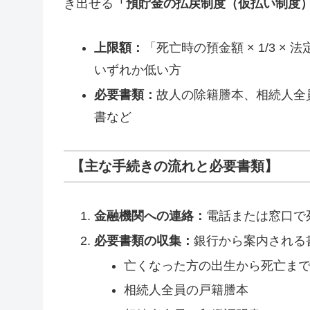
き出せる
「預貯金の払戻制度（仮払い制度
上限額：
「死亡時の預金額 × 1/3 
いずれか低い方
必要書類：
故人の除籍謄本、相続人全
書など
【主な手続きの流れと必要書類】
金融機関への連絡：
電話または窓口で
必要書類の収集：
銀行から案内される
亡くなった方の出生から死亡ま
相続人全員の戸籍謄本