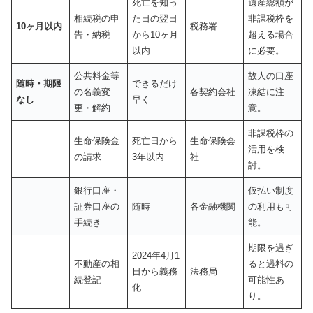
死亡を知っ
遺産総額が
相続税の申
た日の翌日
非課税枠を
10ヶ月以内
税務署
告・納税
から10ヶ月
超える場合
以内
に必要。
公共料金等
故人の口座
随時・期限
できるだけ
の名義変
各契約会社
凍結に注
なし
早く
更・解約
意。
非課税枠の
生命保険金
死亡日から
生命保険会
活用を検
の請求
3年以内
社
討。
銀行口座・
仮払い制度
証券口座の
随時
各金融機関
の利用も可
手続き
能。
期限を過ぎ
2024年4月1
不動産の相
ると過料の
日から義務
法務局
続登記
可能性あ
化
り。