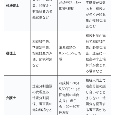
相続登記：5〜
不動産が複数
司法書士
集、預貯金・
8万円程度
ある、相続人
有価証券の名
が多く戸籍収
義変更など
集が複雑な場
合など
相続財産が高
相続税申告、
額で相続税申
準確定申告、
遺産総額の
告が必要な場
税理士
相続財産の評
0.5〜1.5％が相
合、遺産に不
価、節税対策
場
動産や非上場
など
株式が含まれ
る場合など
相続人同士で
相談料：30分
遺産分割協議
遺産分割の話
5,500円〜（初
の代理交渉、
し合いがまと
回無料の場合
弁護士
遺産分割調
まらない、遺
あり） 着手
停、遺言書の
留分を侵害す
金：20〜30万
無効確認など
る遺言書があ
円程度