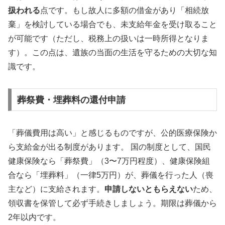
扱われる
点です。もし故人に多額の借金があり「相続放
棄」を検討している場合でも、未支給年金を受け取ること
が可能です（ただし、税務上の扱いは一時所得となりま
す）。この点は、遺族の当面の生活を守るための大切な知
識です。
葬祭費・埋葬料の還付申請
「葬儀費用は高い」と感じるものですが、公的医療保険か
ら支給金が出る制度があります。 国の制度として、国民
健康保険なら「葬祭費」（3〜7万円程度）、健康保険組
合なら「埋葬料」（一律5万円）が、葬儀を行った人（喪
主など）に支給されます。
申請しないともらえない
ため、
領収書を保管して必ず手続きしましょう。期限は葬儀から
2年以内です。