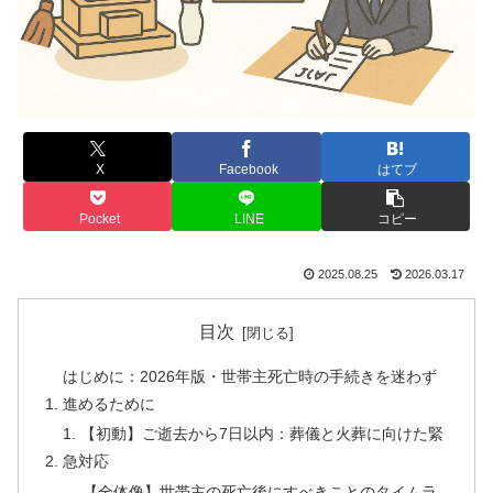
X
Facebook
はてブ
Pocket
LINE
コピー
2025.08.25
2026.03.17
目次
はじめに：2026年版・世帯主死亡時の手続きを迷わず
進めるために
1. 【初動】ご逝去から7日以内：葬儀と火葬に向けた緊
急対応
【全体像】世帯主の死亡後にすべきことのタイムラ