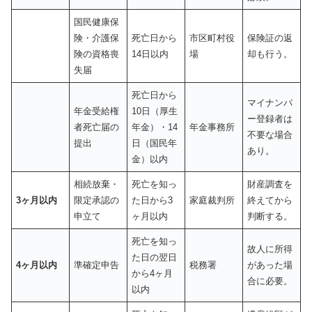
国民健康保
険・介護保
死亡日から
市区町村役
保険証の返
険の資格喪
14日以内
場
却も行う。
失届
死亡日から
マイナンバ
年金受給権
10日（厚生
ー登録者は
者死亡届の
年金）・14
年金事務所
不要な場合
提出
日（国民年
あり。
金）以内
相続放棄・
死亡を知っ
財産調査を
3ヶ月以内
限定承認の
た日から3
家庭裁判所
終えてから
申立て
ヶ月以内
判断する。
死亡を知っ
故人に所得
た日の翌日
4ヶ月以内
準確定申告
税務署
があった場
から4ヶ月
合に必要。
以内