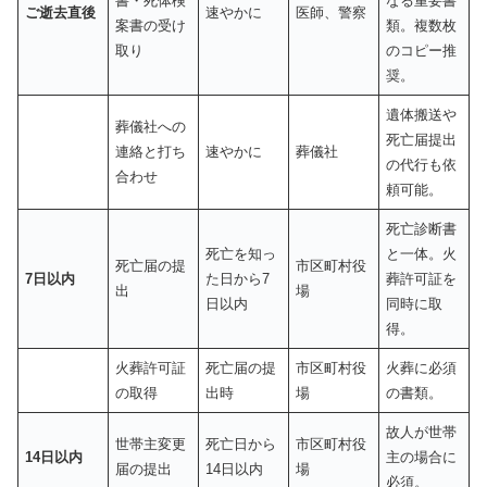
書・死体検
なる重要書
ご逝去直後
速やかに
医師、警察
案書の受け
類。複数枚
取り
のコピー推
奨。
遺体搬送や
葬儀社への
死亡届提出
連絡と打ち
速やかに
葬儀社
の代行も依
合わせ
頼可能。
死亡診断書
死亡を知っ
と一体。火
死亡届の提
市区町村役
7日以内
た日から7
葬許可証を
出
場
日以内
同時に取
得。
火葬許可証
死亡届の提
市区町村役
火葬に必須
の取得
出時
場
の書類。
故人が世帯
世帯主変更
死亡日から
市区町村役
14日以内
主の場合に
届の提出
14日以内
場
必須。