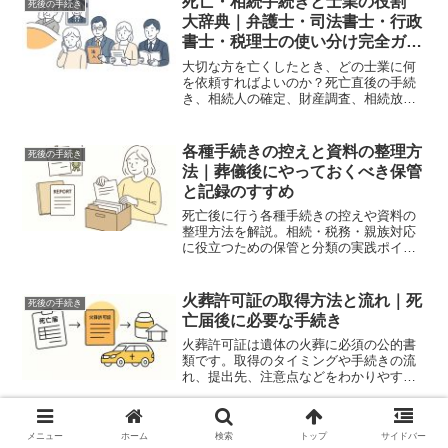
死亡・相続手続きと士業の役割
死後の手続き
大辞典｜弁護士・司法書士・行政
書士・税理士の使い分け完全ガイ
ド
大切な方を亡くしたとき、どの士業に何
を依頼すればよいのか？死亡直後の手続
き、相続人の確定、財産調査、相続放
棄、相続税申告まで、弁護士・司法書
士・行政書士・税理士の役割を完全ガイ
ド。正しい専門家選びで、相続の不安と
各種手続きの控えと資料の整理方
死後の手続き
負担を減らしましょう。
法｜葬儀後にやっておくべき保管
と記録のすすめ
死亡後に行う各種手続きの控えや資料の
整理方法を解説。相続・税務・親族対応
に役立つための保管と分類の実践ポイン
トをご紹介。
火葬許可証の取得方法と流れ｜死
死後の手続き
亡届後に必要な手続き
火葬許可証は遺体の火葬に必須の公的書
類です。取得のタイミングや手続きの流
れ、提出先、注意点などをわかりやすく
解説。死亡届提出後の流れを正確に理解
しましょう。
香典返し・挨拶状・法要・納骨の
死後の手続き
メニュー
ホーム
検索
トップ
サイドバー