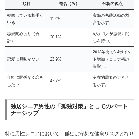
項目
割合（％）
分析の視点
交際している相手が
実際の恋愛活動の割
11.9%
いる
合を示す。
恋愛関心あり（合
5人に1人が恋愛に関
20.1%
計）
心を持つ。
2018年比で6.4ポイン
恋愛に興味がない
23.9%
ト増加（コロナ禍の
影響）。
年齢に関係なく恋を
潜在的需要の大きさ
47.7%
したい
を示す。
独居シニア男性の「孤独対策」としてのパート
ナーシップ
特に男性シニアにおいて、孤独は深刻な健康リスクとなり