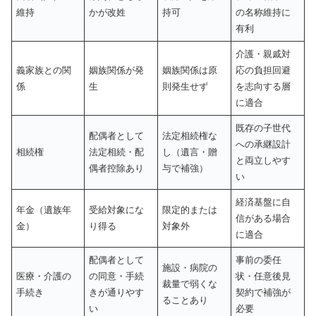
維持
かが改姓
持可
の名称維持に
有利
介護・親戚対
義家族との関
姻族関係が発
姻族関係は原
応の負担回避
係
生
則発生せず
を志向する層
に適合
既存の子世代
配偶者として
法定相続権な
への承継設計
相続権
法定相続・配
し（遺言・贈
と両立しやす
偶者控除あり
与で補強）
い
経済基盤に自
年金（遺族年
受給対象にな
限定的または
信がある場合
金）
り得る
対象外
に適合
配偶者として
事前の委任
施設・病院の
医療・介護の
の同意・手続
状・任意後見
裁量で弱くな
手続き
きが通りやす
契約で補強が
ることあり
い
必要