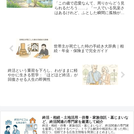
注意点
「この歳で恋愛なんて、周りからどう見
られるだろう……」「一人でいる気楽さ
はあるけれど、ふとした瞬間に孤独が胸
を突き刺す」子育てを終え、仕事をリタ
イアし、自分の時間を持てるようになっ
た50代、60代、70代。これまでの人生を
懸命に走り抜けてき...
世帯主が死亡した時の手続き大辞典｜相
続・年金・保険まで完全ガイド
終活という重荷を下ろし、わがままに軽
やかに生きる哲学：「ほどほど終活」が
回復させる人生の即興性
終活・相続・土地活用・供養・家族信託・墓じまいな
ど、終活関連の専門家を厳選して紹介
終活・相続・供養・家族信託・墓じまいなど、終活関連の専門家
を厳選して紹介するページ。トラブル解決や相談先に迷った時に
役立つ、信頼できる広告主情報を簡潔にまとめました。