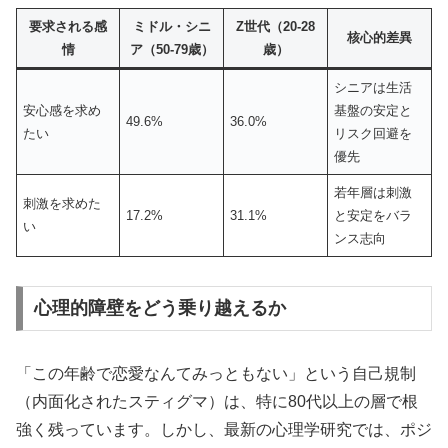
要求される感
ミドル・シニ
Z世代（20-28
核心的差異
情
ア（50-79歳）
歳）
シニアは生活
安心感を求め
基盤の安定と
49.6%
36.0%
たい
リスク回避を
優先
若年層は刺激
刺激を求めた
17.2%
31.1%
と安定をバラ
い
ンス志向
心理的障壁をどう乗り越えるか
「この年齢で恋愛なんてみっともない」という自己規制
（内面化されたスティグマ）は、特に80代以上の層で根
強く残っています。しかし、最新の心理学研究では、ポジ