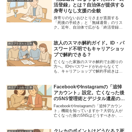
アを詳しく解説します。
活登録」とは？自治体が提供する
身寄りなし支援の全貌
身寄りのないおひとりさまが直面する
「死後の手続き」と「無縁遺骨」のリス
ク。近年、自治体で広がる「終活登録」
制度の仕組みやメリット、手続きの流れ
を徹底解説。民間サービスとの違いや、
今すぐ始めるべき準備のチェックリスト
故人のスマホ解約ガイド。ID・パ
終活アラカルト記事
も紹介します。
スワード不明でもキャリアショッ
プで解約できる？
亡くなった家族のスマホ解約でお困りの
方へ。IDやパスワードがわからなくて
も、キャリアショップで解約手続きは可
能です。必要書類、解約前に確認すべき
デジタル遺産、放置するリスクなど、遺
族が知っておくべき実務を専門家が詳し
FacebookやInstagramの「追悼
終活アラカルト記事
く解説します。
アカウント」設定。亡くなった後
のSNS管理術とデジタル遺産の整
理法
FacebookやInstagramの「追悼アカウン
ト」機能を知っていますか？大切な人が
亡くなった後のSNSはどうすべきか、設
定方法や遺族ができる手続き、デジタル
遺産の整理術を専門家が解説。終活の一
環として今からできる準備も紹介しま
クレカのポイントはどうなる？死
終活アラカルト記事