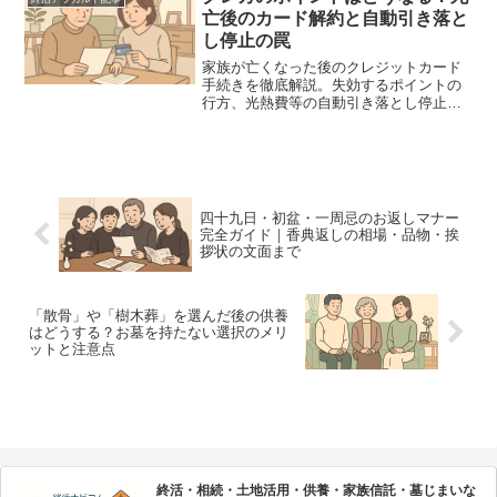
す。
亡後のカード解約と自動引き落と
し停止の罠
家族が亡くなった後のクレジットカード
手続きを徹底解説。失効するポイントの
行方、光熱費等の自動引き落とし停止の
タイミング、解約時の注意点など、遺族
が直面しやすい「罠」を回避するための
実務的な流れを専門家視点で分かりやす
く説明します。
四十九日・初盆・一周忌のお返しマナー
完全ガイド｜香典返しの相場・品物・挨
拶状の文面まで
「散骨」や「樹木葬」を選んだ後の供養
はどうする？お墓を持たない選択のメリ
ットと注意点
終活・相続・土地活用・供養・家族信託・墓じまいな