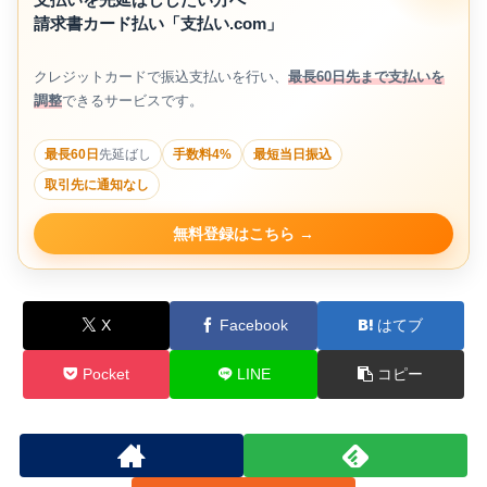
請求書カード払い「支払い.com」
クレジットカードで振込支払いを行い、
最長60日先まで支払いを
調整
できるサービスです。
最長60日
先延ばし
手数料4%
最短当日振込
取引先に通知なし
無料登録はこちら
X
Facebook
はてブ
Pocket
LINE
コピー