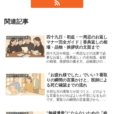
関連記事
四十九日・初盆・一周忌のお返し
終活アラカルト記事
マナー完全ガイド｜香典返しの相
場・品物・挨拶状の文面まで
四十九日や初盆、一周忌などの法要で必
要なお返し（香典返し）の全知識。金額
の相場、挨拶状の書き方、品物選びのマ
ナーをプロが徹底解説。時期や宗派によ
る違い、お礼状の文例など、迷いやすい
ポイントを網羅。相続や死後手続きでお
「お疲れ様でした」でいい？看取
終活アラカルト記事
忙しい遺族の方へ寄り添う内容です。
りの瞬間の言葉かけと、医師によ
る死亡確認までの流れ
大切な方の看取りが近づくと、どのよう
な言葉をかければよいか不安になるもの
です。看取りの瞬間の言葉選びから、医
師による死亡確認、死亡診断書の発行、
その後の手続きまで、介護・終末期を支
える家族が知っておきたい実務と心のケ
“無縁遺骨”にならないための「終
終活アラカルト記事