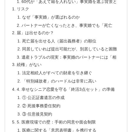
1. 60代が「あえて籍を入れない」事実婚を選ぶ背景と
リスク
なぜ「事実婚」が選ばれるのか
2. パートナーが亡くなったとき、事実婚でも「死亡
届」は出せるのか？
死亡届を出せる人（届出義務者）の順位
同居していれば提出可能だが、別居していると困難
3. 遺産トラブルの現実：事実婚のパートナーには「相
続権」がない
法定相続人がすべての財産を引き継ぐ
「特別縁故者」のハードルは非常に高い
4. 幸せなシニア恋愛を守る「終活3点セット」の準備
① 公正証書遺言の作成
② 死後事務委任契約
③ 任意後見契約
5. 医療現場での壁：手術の同意や面会制限
医療に関する「意思表明書」を携行する