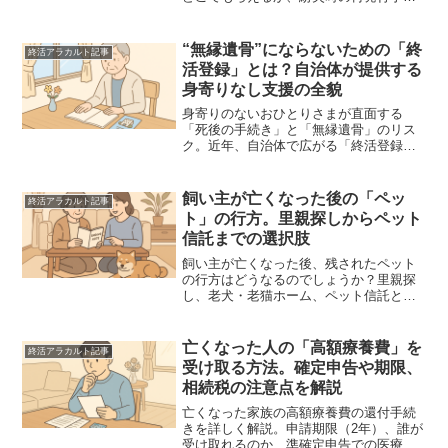
や費用まで徹底解説。遺族が迷わないよ
う、実務の流れをプロの視点でわかりや
すくまとめました。急ぎの方も必見の内
“無縁遺骨”にならないための「終
終活アラカルト記事
容です。
活登録」とは？自治体が提供する
身寄りなし支援の全貌
身寄りのないおひとりさまが直面する
「死後の手続き」と「無縁遺骨」のリス
ク。近年、自治体で広がる「終活登録」
制度の仕組みやメリット、手続きの流れ
を徹底解説。民間サービスとの違いや、
今すぐ始めるべき準備のチェックリスト
飼い主が亡くなった後の「ペッ
終活アラカルト記事
も紹介します。
ト」の行方。里親探しからペット
信託までの選択肢
飼い主が亡くなった後、残されたペット
の行方はどうなるのでしょうか？里親探
し、老犬・老猫ホーム、ペット信託とい
った具体的な選択肢から、相続手続きの
注意点まで、終活・相続の専門家が分か
りやすく解説します。愛する家族のため
亡くなった人の「高額療養費」を
終活アラカルト記事
に今できる準備を確認しましょう。
受け取る方法。確定申告や期限、
相続税の注意点を解説
亡くなった家族の高額療養費の還付手続
きを詳しく解説。申請期限（2年）、誰が
受け取れるのか、準確定申告での医療費