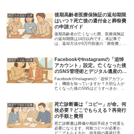
後期高齢者医療保険証の返却期限
終活アラカルト記事
はいつ？死亡後の還付金と葬祭費
の申請ガイド
後期高齢者が亡くなった際、医療保険証
の返却期限は14日以内です。本記事で
は、返却方法や5万円前後の「葬祭費」受
取、高額療養費の還付金申請、手続きの
注意点を専門家視点で分かりやすく解
説。遺族が迷わず進めるためのチェック
FacebookやInstagramの「追悼
終活アラカルト記事
リスト付です。
アカウント」設定。亡くなった後
のSNS管理術とデジタル遺産の整
理法
FacebookやInstagramの「追悼アカウン
ト」機能を知っていますか？大切な人が
亡くなった後のSNSはどうすべきか、設
定方法や遺族ができる手続き、デジタル
遺産の整理術を専門家が解説。終活の一
環として今からできる準備も紹介しま
死亡診断書は「コピー」が命。何
終活アラカルト記事
す。
枚必要？どこでもらえる？再発行
の手順と費用
死亡診断書は葬儀や相続手続きで何度も
必要になります。何枚コピーが必要か、
どこでもらえるか、紛失時の再発行手順