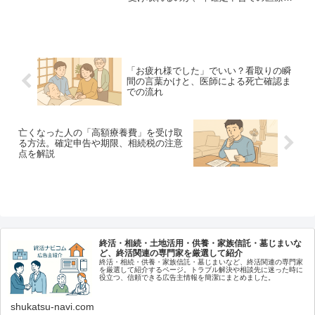
控除の書き方、相続税の対象になるかな
ど、遺族が迷いやすいポイントを専門的
な視点で体系的にまとめました。チェッ
クリスト付き。
「お疲れ様でした」でいい？看取りの瞬
間の言葉かけと、医師による死亡確認ま
での流れ
亡くなった人の「高額療養費」を受け取
る方法。確定申告や期限、相続税の注意
点を解説
終活・相続・土地活用・供養・家族信託・墓じまいな
ど、終活関連の専門家を厳選して紹介
終活・相続・供養・家族信託・墓じまいなど、終活関連の専門家
を厳選して紹介するページ。トラブル解決や相談先に迷った時に
役立つ、信頼できる広告主情報を簡潔にまとめました。
shukatsu-navi.com