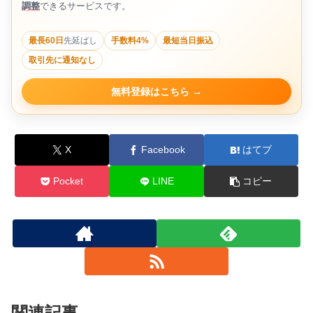
調整
できるサービスです。
最長60日
先延ばし
手数料4%
最短当日振込
取引先に通知なし
無料登録はこちら
X
Facebook
はてブ
Pocket
LINE
コピー
関連記事