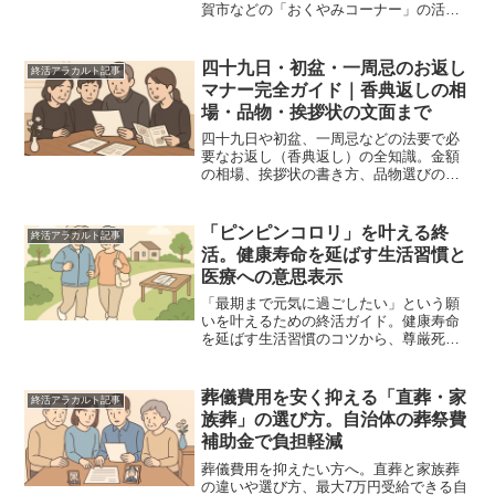
賀市などの「おくやみコーナー」の活用
方法、必要書類、注意点を徹底解説。自
治体ごとの違いや相続・年金・心のケア
まで、遺族が迷わず進めるための実務ガ
四十九日・初盆・一周忌のお返し
終活アラカルト記事
イドです。
マナー完全ガイド｜香典返しの相
場・品物・挨拶状の文面まで
四十九日や初盆、一周忌などの法要で必
要なお返し（香典返し）の全知識。金額
の相場、挨拶状の書き方、品物選びのマ
ナーをプロが徹底解説。時期や宗派によ
る違い、お礼状の文例など、迷いやすい
ポイントを網羅。相続や死後手続きでお
「ピンピンコロリ」を叶える終
終活アラカルト記事
忙しい遺族の方へ寄り添う内容です。
活。健康寿命を延ばす生活習慣と
医療への意思表示
「最期まで元気に過ごしたい」という願
いを叶えるための終活ガイド。健康寿命
を延ばす生活習慣のコツから、尊厳死・
延命治療のリビングウィル、財産整理、
家族への伝え方まで詳しく解説。後悔し
ない最期のために、今できる実務的なス
葬儀費用を安く抑える「直葬・家
終活アラカルト記事
テップをまとめました。
族葬」の選び方。自治体の葬祭費
補助金で負担軽減
葬儀費用を抑えたい方へ。直葬と家族葬
の違いや選び方、最大7万円受給できる自