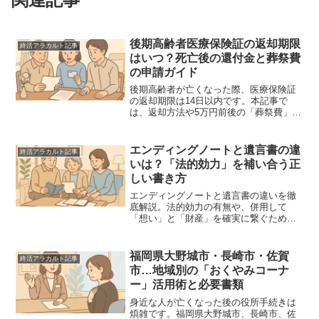
後期高齢者医療保険証の返却期限
終活アラカルト記事
はいつ？死亡後の還付金と葬祭費
の申請ガイド
後期高齢者が亡くなった際、医療保険証
の返却期限は14日以内です。本記事で
は、返却方法や5万円前後の「葬祭費」受
取、高額療養費の還付金申請、手続きの
注意点を専門家視点で分かりやすく解
説。遺族が迷わず進めるためのチェック
エンディングノートと遺言書の違
終活アラカルト記事
リスト付です。
いは？「法的効力」を補い合う正
しい書き方
エンディングノートと遺言書の違いを徹
底解説。法的効力の有無や、併用して
「想い」と「財産」を確実に繋ぐための
具体的な書き方、手順を紹介します。終
活初心者や、親の終活を支えるご家族が
知っておくべきポイントを網羅した実用
福岡県大野城市・長崎市・佐賀
終活アラカルト記事
ガイドです。
市…地域別の「おくやみコーナ
ー」活用術と必要書類
身近な人が亡くなった後の役所手続きは
煩雑です。福岡県大野城市、長崎市、佐