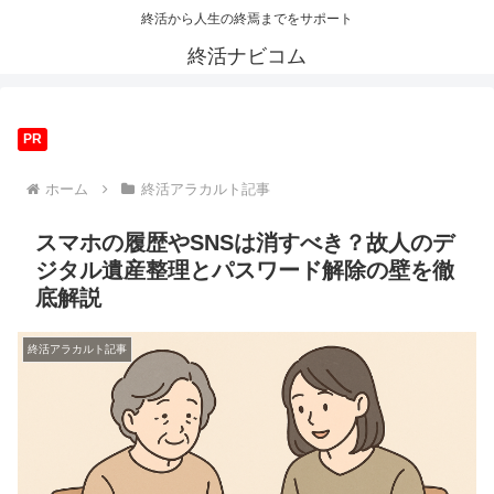
終活から人生の終焉までをサポート
終活ナビコム
PR
ホーム
終活アラカルト記事
スマホの履歴やSNSは消すべき？故人のデ
ジタル遺産整理とパスワード解除の壁を徹
底解説
終活アラカルト記事