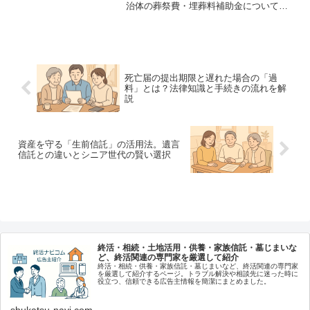
治体の葬祭費・埋葬料補助金について詳
しく解説。費用を抑えるためのチェック
リストや、後悔しないための注意点な
ど、終活の専門家が実務的な視点で分か
りやすく紹介します。
死亡届の提出期限と遅れた場合の「過
料」とは？法律知識と手続きの流れを解
説
資産を守る「生前信託」の活用法。遺言
信託との違いとシニア世代の賢い選択
終活・相続・土地活用・供養・家族信託・墓じまいな
ど、終活関連の専門家を厳選して紹介
終活・相続・供養・家族信託・墓じまいなど、終活関連の専門家
を厳選して紹介するページ。トラブル解決や相談先に迷った時に
役立つ、信頼できる広告主情報を簡潔にまとめました。