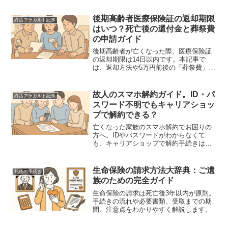
い方まで詳しく解説します。
後期高齢者医療保険証の返却期限
終活アラカルト記事
はいつ？死亡後の還付金と葬祭費
の申請ガイド
後期高齢者が亡くなった際、医療保険証
の返却期限は14日以内です。本記事で
は、返却方法や5万円前後の「葬祭費」受
取、高額療養費の還付金申請、手続きの
注意点を専門家視点で分かりやすく解
説。遺族が迷わず進めるためのチェック
故人のスマホ解約ガイド。ID・パ
終活アラカルト記事
リスト付です。
スワード不明でもキャリアショッ
プで解約できる？
亡くなった家族のスマホ解約でお困りの
方へ。IDやパスワードがわからなくて
も、キャリアショップで解約手続きは可
能です。必要書類、解約前に確認すべき
デジタル遺産、放置するリスクなど、遺
族が知っておくべき実務を専門家が詳し
生命保険の請求方法大辞典：ご遺
死後の手続き
く解説します。
族のための完全ガイド
生命保険の請求は死亡後3年以内が原則。
手続きの流れや必要書類、受取までの期
間、注意点をわかりやすく解説します。