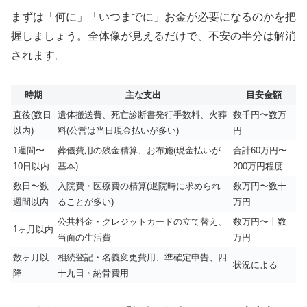
まずは「何に」「いつまでに」お金が必要になるのかを把
握しましょう。全体像が見えるだけで、不安の半分は解消
されます。
時期
主な支出
目安金額
直後(数日
遺体搬送費、死亡診断書発行手数料、火葬
数千円〜数万
以内)
料(公営は当日現金払いが多い)
円
1週間〜
葬儀費用の残金精算、お布施(現金払いが
合計60万円〜
10日以内
基本)
200万円程度
数日〜数
入院費・医療費の精算(退院時に求められ
数万円〜数十
週間以内
ることが多い)
万円
公共料金・クレジットカードの立て替え、
数万円〜十数
1ヶ月以内
当面の生活費
万円
数ヶ月以
相続登記・名義変更費用、準確定申告、四
状況による
降
十九日・納骨費用