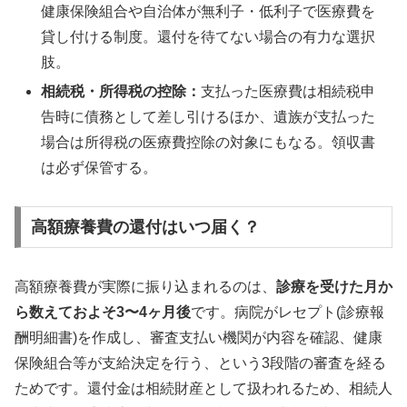
健康保険組合や自治体が無利子・低利子で医療費を
貸し付ける制度。還付を待てない場合の有力な選択
肢。
相続税・所得税の控除：
支払った医療費は相続税申
告時に債務として差し引けるほか、遺族が支払った
場合は所得税の医療費控除の対象にもなる。領収書
は必ず保管する。
高額療養費の還付はいつ届く？
高額療養費が実際に振り込まれるのは、
診療を受けた月か
ら数えておよそ3〜4ヶ月後
です。病院がレセプト(診療報
酬明細書)を作成し、審査支払い機関が内容を確認、健康
保険組合等が支給決定を行う、という3段階の審査を経る
ためです。還付金は相続財産として扱われるため、相続人