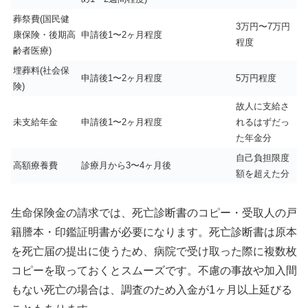
葬祭費(国民健
3万円〜7万円
康保険・後期高
申請後1〜2ヶ月程度
程度
齢者医療)
埋葬料(社会保
申請後1〜2ヶ月程度
5万円程度
険)
故人に支給さ
未支給年金
申請後1〜2ヶ月程度
れるはずだっ
た年金分
自己負担限度
高額療養費
診療月から3〜4ヶ月後
額を超えた分
生命保険金の請求では、死亡診断書のコピー・受取人の戸
籍謄本・印鑑証明書が必要になります。死亡診断書は原本
を死亡届の提出に使うため、病院で受け取った際に複数枚
コピーを取っておくとスムーズです。不慮の事故や加入間
もない死亡の場合は、調査のため入金が1ヶ月以上延びる