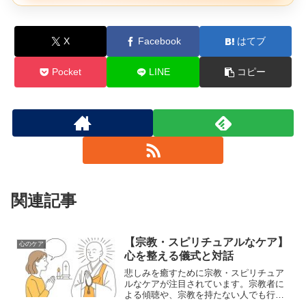
X
Facebook
はてブ
Pocket
LINE
コピー
関連記事
【宗教・スピリチュアルなケア】
心のケア
心を整える儀式と対話
悲しみを癒すために宗教・スピリチュア
ルなケアが注目されています。宗教者に
よる傾聴や、宗教を持たない人でも行え
る感謝の儀式、死後の世界観との向き合