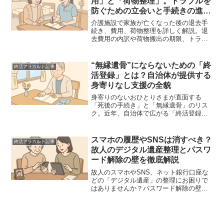
用」と「荷物整理」。トラブルを
防ぐための立会いと手続きの進め
方
介護施設で家族が亡くなった後の退去手
続き、費用、荷物整理を詳しく解説。退
去費用の内訳や荷物搬出の期限、トラブ
ルを防ぐ「立会い」のポイント、遺品整
理のコツをまとめました。葬儀後の慌た
だしい時期に、遺族がスムーズに動くた
“無縁遺骨”にならないための「終
終活アラカルト記事
めの実務ガイドです。
活登録」とは？自治体が提供する
身寄りなし支援の全貌
身寄りのないおひとりさまが直面する
「死後の手続き」と「無縁遺骨」のリス
ク。近年、自治体で広がる「終活登録」
制度の仕組みやメリット、手続きの流れ
を徹底解説。民間サービスとの違いや、
今すぐ始めるべき準備のチェックリスト
スマホの履歴やSNSは消すべき？
終活アラカルト記事
も紹介します。
故人のデジタル遺産整理とパスワ
ード解除の壁を徹底解説
故人のスマホやSNS、ネット銀行口座な
どの「デジタル遺産」の整理にお困りで
はありませんか？パスワード解除の壁か
ら、SNSアカウントの削除・維持の判断
基準、相続に関わる資産の見落とし防止
策まで、遺族が直面する課題と具体的な
対処法をプロが優しく解説します。