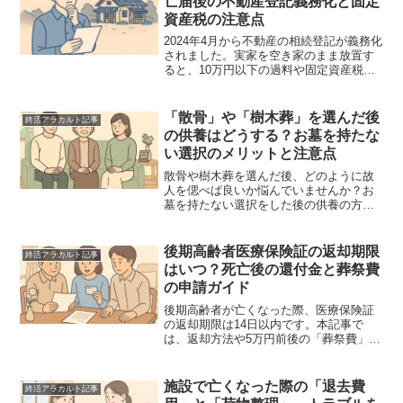
亡届後の不動産登記義務化と固定
資産税の注意点
2024年4月から不動産の相続登記が義務化
されました。実家を空き家のまま放置す
ると、10万円以下の過料や固定資産税が
最大6倍になるリスクも。死亡届後の手続
きの流れ、登記の期限、賢い空き家対策
を専門家視点で分かりやすく解説しま
「散骨」や「樹木葬」を選んだ後
終活アラカルト記事
す。
の供養はどうする？お墓を持たな
い選択のメリットと注意点
散骨や樹木葬を選んだ後、どのように故
人を偲べば良いか悩んでいませんか？お
墓を持たない選択をした後の供養の方法
やメリット、家族との合意形成、実務的
な流れを詳しく解説。手元供養や心のケ
アなど、新しい供養の形を提案します。
後期高齢者医療保険証の返却期限
終活アラカルト記事
はいつ？死亡後の還付金と葬祭費
の申請ガイド
後期高齢者が亡くなった際、医療保険証
の返却期限は14日以内です。本記事で
は、返却方法や5万円前後の「葬祭費」受
取、高額療養費の還付金申請、手続きの
注意点を専門家視点で分かりやすく解
説。遺族が迷わず進めるためのチェック
施設で亡くなった際の「退去費
終活アラカルト記事
リスト付です。