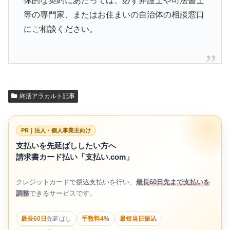
体的な契約にあたっては、必ず弁護士や司法書士
等の専門家、またはお住まいの自治体の相談窓口
にご相談ください。
終活アラカルト記事
PR｜法人・個人事業主向け
支払いを先延ばししたい方へ
請求書カード払い「支払い.com」
クレジットカードで振込支払いを行い、
最長60日先まで支払いを
調整
できるサービスです。
最長60日
先延ばし
手数料4%
最短当日振込