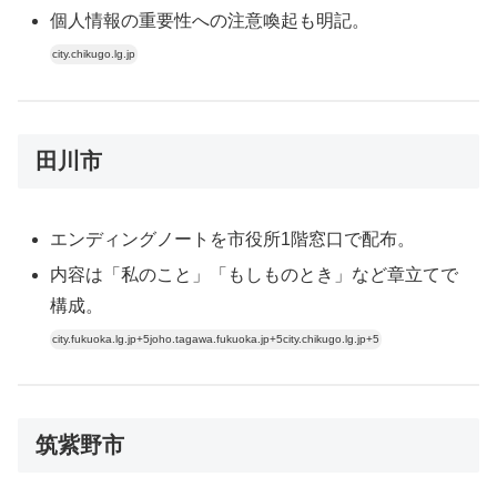
個人情報の重要性への注意喚起も明記。
city.chikugo.lg.jp
田川市
エンディングノートを市役所1階窓口で配布。
内容は「私のこと」「もしものとき」など章立てで
構成。
city.fukuoka.lg.jp+5joho.tagawa.fukuoka.jp+5city.chikugo.lg.jp+5
筑紫野市