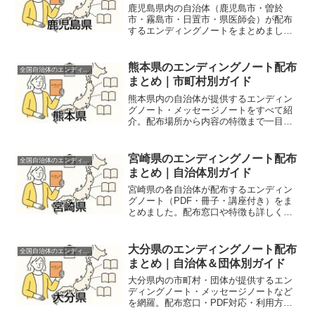
鹿児島県内の自治体（鹿児島市・曽於
市・霧島市・日置市・県医師会）が配布
するエンディングノートをまとめまし
た。配布方法や特徴も詳しく解説しま
す。
熊本県のエンディングノート配布
全国自治体のエンディングノート配布情報
まとめ｜市町村別ガイド
熊本県内の自治体が提供するエンディン
グノート・メッセージノートをすべて紹
介。配布場所から内容の特徴まで一目で
わかるガイドです。
宮崎県のエンディングノート配布
全国自治体のエンディングノート配布情報
まとめ｜自治体別ガイド
宮崎県の各自治体が配布するエンディン
グノート（PDF・冊子・講座付き）をま
とめました。配布窓口や特徴も詳しく紹
介します。
大分県のエンディングノート配布
全国自治体のエンディングノート配布情報
まとめ｜自治体＆団体別ガイド
大分県内の市町村・団体が提供するエン
ディングノート・メッセージノートなど
を網羅。配布窓口・PDF対応・利用方法
も詳しく紹介しています。