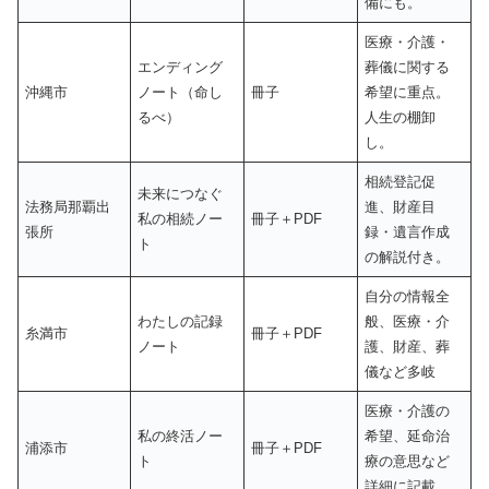
備にも。
医療・介護・
エンディング
葬儀に関する
沖縄市
ノート（命し
冊子
希望に重点。
るべ）
人生の棚卸
し。
相続登記促
未来につなぐ
法務局那覇出
進、財産目
私の相続ノー
冊子＋PDF
張所
録・遺言作成
ト
の解説付き。
自分の情報全
わたしの記録
般、医療・介
糸満市
冊子＋PDF
ノート
護、財産、葬
儀など多岐
医療・介護の
私の終活ノー
希望、延命治
浦添市
冊子＋PDF
ト
療の意思など
詳細に記載