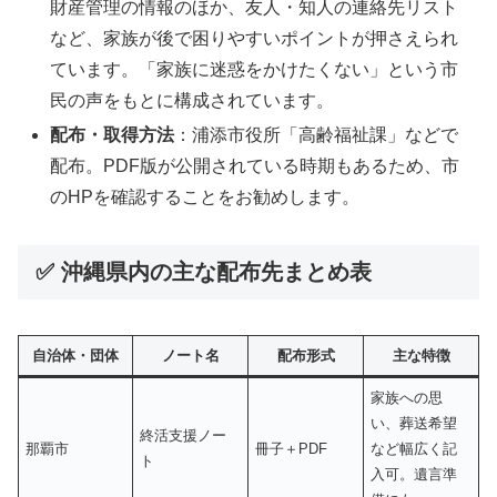
財産管理の情報のほか、友人・知人の連絡先リスト
など、家族が後で困りやすいポイントが押さえられ
ています。「家族に迷惑をかけたくない」という市
民の声をもとに構成されています。
配布・取得方法
：浦添市役所「高齢福祉課」などで
配布。PDF版が公開されている時期もあるため、市
のHPを確認することをお勧めします。
✅ 沖縄県内の主な配布先まとめ表
自治体・団体
ノート名
配布形式
主な特徴
家族への思
い、葬送希望
終活支援ノー
那覇市
冊子＋PDF
など幅広く記
ト
入可。遺言準