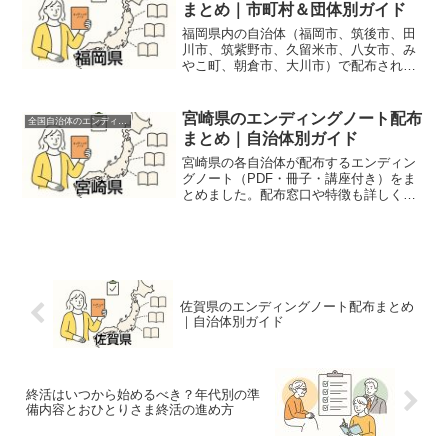
まとめ｜市町村＆団体別ガイド
福岡県内の自治体（福岡市、筑後市、田
川市、筑紫野市、久留米市、八女市、み
やこ町、朝倉市、大川市）で配布されて
いるエンディングノートを一括紹介。配
布方法や内容の違い、窓口情報も網羅し
ています。
宮崎県のエンディングノート配布
全国自治体のエンディングノート配布情報
まとめ｜自治体別ガイド
宮崎県の各自治体が配布するエンディン
グノート（PDF・冊子・講座付き）をま
とめました。配布窓口や特徴も詳しく紹
介します。
佐賀県のエンディングノート配布まとめ
｜自治体別ガイド
終活はいつから始めるべき？年代別の準
備内容とおひとりさま終活の進め方