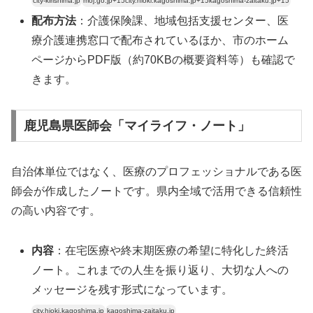
city-kirishima.jp
moj.go.jp+15city.hioki.kagoshima.jp+15kagoshima-zaitaku.jp+15
配布方法
：介護保険課、地域包括支援センター、医
療介護連携窓口で配布されているほか、市のホーム
ページからPDF版（約70KBの概要資料等）も確認で
きます。
鹿児島県医師会「マイライフ・ノート」
自治体単位ではなく、医療のプロフェッショナルである医
師会が作成したノートです。県内全域で活用できる信頼性
の高い内容です。
内容
：在宅医療や終末期医療の希望に特化した終活
ノート。これまでの人生を振り返り、大切な人への
メッセージを残す形式になっています。
city.hioki.kagoshima.jp
kagoshima-zaitaku.jp