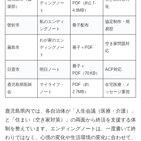
ディングノー
PDF（約1.7-
築部）
化
ト
4.8MB）
私のエンディ
協定制作・簡
曽於市
冊子配布
ングノート
易型
わが家のエン
空き家問題対
霧島市
ディングノー
冊子＋PDF
応
ト
冊子＋
日置市
明日ノート
ACP対応
PDF（70 KB）
鹿児島県医師
マイライフ・
PDF（約
在宅医療・メ
会
ノート
2.7MB）
ッセージ重視
鹿児島県内では、各自治体が「人生会議（医療・介護）」
と「住まい（空き家対策）」の両面から終活を支援する体
制を整えています。エンディングノートは、一度書いて終
わりではなく、心境の変化や生活環境の変化に合わせて、