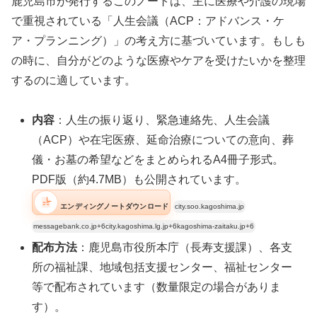
鹿児島市が発行するこのノートは、主に医療や介護の現場
で重視されている「人生会議（ACP：アドバンス・ケ
ア・プランニング）」の考え方に基づいています。もしも
の時に、自分がどのような医療やケアを受けたいかを整理
するのに適しています。
内容
：人生の振り返り、緊急連絡先、人生会議
（ACP）や在宅医療、延命治療についての意向、葬
儀・お墓の希望などをまとめられるA4冊子形式。
PDF版（約4.7MB）も公開されています。
エンディングノートダウンロード
city.soo.kagoshima.jp
messagebank.co.jp+6city.kagoshima.lg.jp+6kagoshima-zaitaku.jp+6
配布方法
：鹿児島市役所本庁（長寿支援課）、各支
所の福祉課、地域包括支援センター、福祉センター
等で配布されています（数量限定の場合がありま
す）。