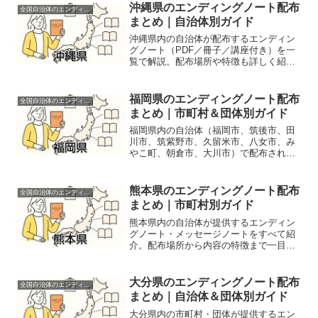
沖縄県のエンディングノート配布
全国自治体のエンディングノート配布情報
まとめ｜自治体別ガイド
沖縄県内の自治体が配布するエンディン
グノート（PDF／冊子／講座付き）を一
覧で解説。配布場所や特徴も詳しく紹介
しています。
福岡県のエンディングノート配布
全国自治体のエンディングノート配布情報
まとめ｜市町村＆団体別ガイド
福岡県内の自治体（福岡市、筑後市、田
川市、筑紫野市、久留米市、八女市、み
やこ町、朝倉市、大川市）で配布されて
いるエンディングノートを一括紹介。配
布方法や内容の違い、窓口情報も網羅し
ています。
熊本県のエンディングノート配布
全国自治体のエンディングノート配布情報
まとめ｜市町村別ガイド
熊本県内の自治体が提供するエンディン
グノート・メッセージノートをすべて紹
介。配布場所から内容の特徴まで一目で
わかるガイドです。
大分県のエンディングノート配布
全国自治体のエンディングノート配布情報
まとめ｜自治体＆団体別ガイド
大分県内の市町村・団体が提供するエン