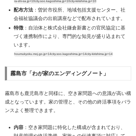
ra-shi-sa.jp+10city.soo.kagoshima.jp+10city-kirishima.jp+10
配布方法
：曽於市役所、地域包括支援センター、社
会福祉協議会の出前講座などで配布されています。
特徴
：自治体と株式会社鎌倉新書との官民協定に基
づく連携制作により、専門的な知見が盛り込まれて
います。
houmukyoku.moj.go.jp+14city.soo.kagoshima.jp+14city-kirishima.jp+14
霧島市「わが家のエンディングノート」
霧島市も鹿児島市と同様に、空き家問題への意識が高い構
成となっています。家の管理と、その他の終活事項をバラ
ンスよく整理できます。
内容
：空き家問題に特化した構成が含まれており、
財産管理や終活準備、家族への伝達事項に対応して