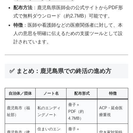
配布方法
：鹿児島県医師会の公式サイトからPDF形
式で無料ダウンロード（約2.7MB）可能です。
特徴
：医師や看護師などの医療関係者に対して、本
人の意思を明確に伝えるための支援ツールとして設
計されています。
✅ まとめ：鹿児島県での終活の進め方
自治体／団体
ノート名
配布形式
特徴
冊子＋
鹿児島市（福
私のエンディ
ACP・延命医
PDF（約
祉部）
ングノート
療重視
4.7MB）
住まいのエン
冊子＋
鹿児島市（建
空き家対策特